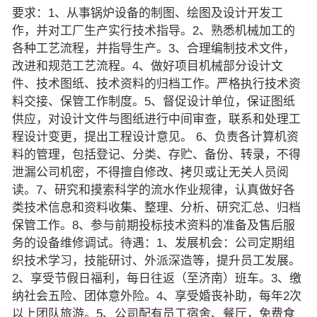
要求：1、从事锅炉设备的制图、绘图及设计开发工
作，并对工厂生产实行技术指导。2、熟悉机械加工的
各种工艺流程，并指导生产。3、合理编制技术文件，
改进和规范工艺流程。4、做好项目机械部分设计文
件、技术图纸、技术资料的归档工作。严格执行技术资
料交接、保管工作制度。5、督促设计单位，保证图纸
供应，对设计文件与图纸进行中间审查，联系和处理工
程设计变更，提出工程设计意见。 6、负责各计算机资
料的管理，包括登记、分类、存贮、备份、转录，不得
泄漏公司机密，不得擅自修改、拷贝或让无关人员阅
读。7、研究和摸索科学的流水作业规律，认真做好各
类技术信息和资料收集、整理、分析、研究汇总、归档
保管工作。8、参与前期投标技术资料的准备及售后服
务的设备维修调试。待遇：1、发展机会：公司定期组
织技术学习，技能研讨、外派深造等，提升员工发展。
2、享受节假日福利，每日往返（至济南）班车。3、缴
纳社会五险、团体意外险。4、享受婚丧补助，每年2次
以上团队旅游。5、公司配有员工宿舍、餐厅，免费食